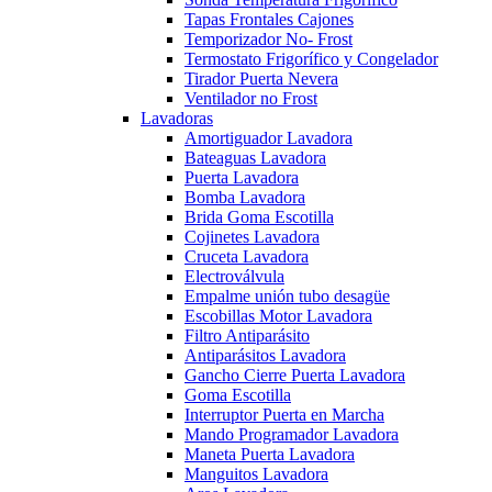
Tapas Frontales Cajones
Temporizador No- Frost
Termostato Frigorífico y Congelador
Tirador Puerta Nevera
Ventilador no Frost
Lavadoras
Amortiguador Lavadora
Bateaguas Lavadora
Puerta Lavadora
Bomba Lavadora
Brida Goma Escotilla
Cojinetes Lavadora
Cruceta Lavadora
Electroválvula
Empalme unión tubo desagüe
Escobillas Motor Lavadora
Filtro Antiparásito
Antiparásitos Lavadora
Gancho Cierre Puerta Lavadora
Goma Escotilla
Interruptor Puerta en Marcha
Mando Programador Lavadora
Maneta Puerta Lavadora
Manguitos Lavadora