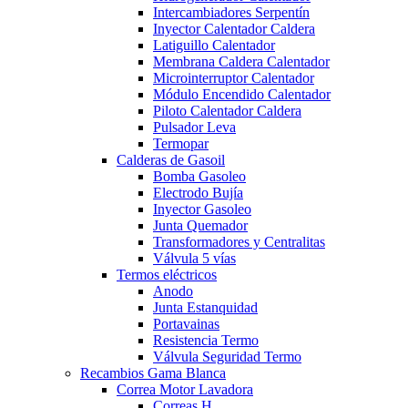
Intercambiadores Serpentín
Inyector Calentador Caldera
Latiguillo Calentador
Membrana Caldera Calentador
Microinterruptor Calentador
Módulo Encendido Calentador
Piloto Calentador Caldera
Pulsador Leva
Termopar
Calderas de Gasoil
Bomba Gasoleo
Electrodo Bujía
Inyector Gasoleo
Junta Quemador
Transformadores y Centralitas
Válvula 5 vías
Termos eléctricos
Anodo
Junta Estanquidad
Portavainas
Resistencia Termo
Válvula Seguridad Termo
Recambios Gama Blanca
Correa Motor Lavadora
Correas H