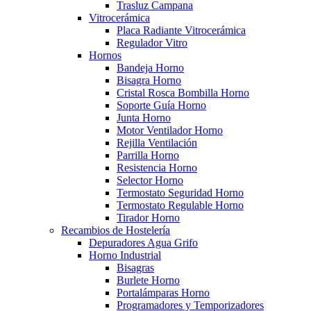
Trasluz Campana
Vitrocerámica
Placa Radiante Vitrocerámica
Regulador Vitro
Hornos
Bandeja Horno
Bisagra Horno
Cristal Rosca Bombilla Horno
Soporte Guía Horno
Junta Horno
Motor Ventilador Horno
Rejilla Ventilación
Parrilla Horno
Resistencia Horno
Selector Horno
Termostato Seguridad Horno
Termostato Regulable Horno
Tirador Horno
Recambios de Hostelería
Depuradores Agua Grifo
Horno Industrial
Bisagras
Burlete Horno
Portalámparas Horno
Programadores y Temporizadores