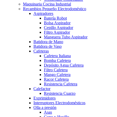
Maquinaria Cocina Industrial
Recambios Pequeño Electrodoméstico
Aspiradores
Batería Robot
Bolsa Aspirador
Cepillo Aspirador
Filtro Aspirador
Manguera Tubo Aspirador
Batidora de Mano
Batidora de Vaso
Cafeteras
Cafetera Italiana
Bomba Cafetera
Depósito Agua Cafetera
Filtro Cafetera
Mango Cafetera
Racor Cafetera
Resistencia Cafetera
Calefactor
Resistencia Cuarzo
Exprimidores
Interruptores Electrodomésticos
Olla a presión
Asas
Cono y Husillo