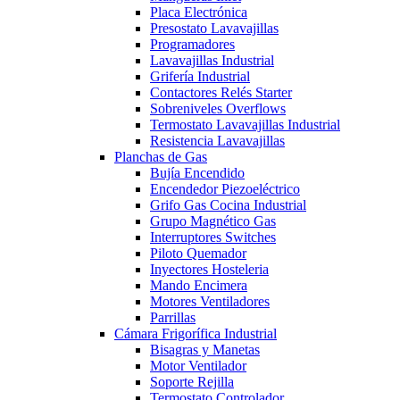
Placa Electrónica
Presostato Lavavajillas
Programadores
Lavavajillas Industrial
Grifería Industrial
Contactores Relés Starter
Sobreniveles Overflows
Termostato Lavavajillas Industrial
Resistencia Lavavajillas
Planchas de Gas
Bujía Encendido
Encendedor Piezoeléctrico
Grifo Gas Cocina Industrial
Grupo Magnético Gas
Interruptores Switches
Piloto Quemador
Inyectores Hosteleria
Mando Encimera
Motores Ventiladores
Parrillas
Cámara Frigorífica Industrial
Bisagras y Manetas
Motor Ventilador
Soporte Rejilla
Termostato Controlador