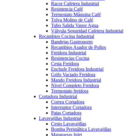
Racor Cafetera Industrial
Resistencia Café
Termostato Máquina Café
Tolva Molino de Café
Tubo Salida Vapor Agua
Válvula Seguridad Cafetera Industrial
Recambios Cocina Industrial
Bandejas Gastronorm
Recambios Asador de Pollos
Freidora Industrial
Resistencias Cocina
Cesta Freidora
Enchufe Freidora Industrial
Grifo Vaciado Freidora
Mando Freidora Industrial
Nivel Completo Freidora
Termostato freidora
Cortadora Industrial
Correa Cortadora
Interruptor Cortadora
Patas Cortadora
Lavavajillas Industrial
Cesto Lavavajillas
Bomba Peristáltica Lavavajillas
Mangueras Inlet