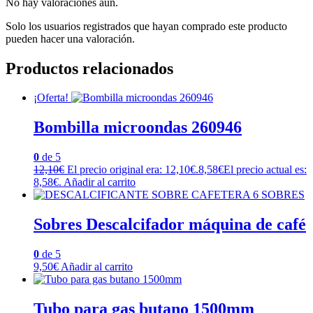
No hay valoraciones aún.
Solo los usuarios registrados que hayan comprado este producto
pueden hacer una valoración.
Productos relacionados
¡Oferta!
Bombilla microondas 260946
0
de 5
12,10
€
El precio original era: 12,10€.
8,58
€
El precio actual es:
8,58€.
Añadir al carrito
Sobres Descalcifador máquina de café
0
de 5
9,50
€
Añadir al carrito
Tubo para gas butano 1500mm