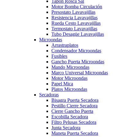
Tapón Rosca Sal
Motor Bomba Circulación
Presostato Lavavajillas
Resistencia Lavavajillas
Rueda Cesto Lavavajillas
Termostato Lavavajillas
Tubo Desagüe Lavavajillas
Microondas
Arrastraplatos
Condensador Microondas
Fusibles
Gancho Puerta Microondas
Mando Microondas
Marco Universal Microondas
Motor Microondas
Papel Mica
Platos Microondas
Secadoras
Bisagra Puerta Secadora
Pestillo Cierre Secadora
Cierre Gancho Puerta
Escobilla Secadora
Filtro Pelusas Secadora
Junta Secadora
Maneta Puerta Secadora