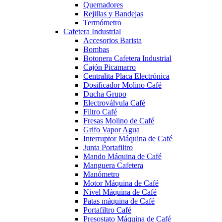
Quemadores
Rejillas y Bandejas
Termómetro
Cafetera Industrial
Accesorios Barista
Bombas
Botonera Cafetera Industrial
Cajón Picamarro
Centralita Placa Electrónica
Dosificador Molino Café
Ducha Grupo
Electroválvula Café
Filtro Café
Fresas Molino de Café
Grifo Vapor Agua
Interruptor Máquina de Café
Junta Portafiltro
Mando Máquina de Café
Manguera Cafetera
Manómetro
Motor Máquina de Café
Nivel Máquina de Café
Patas máquina de Café
Portafiltro Café
Presostato Máquina de Café