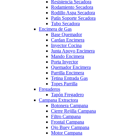
Resistencia Secadora
Rodamiento Secadora
Rodillo Aspa Secadora
Patín Soporte Secadora
Tubo Secadora
Encimera de Gas
Base Quemador
Cardan Encimera
Inyector Cocina
Junta Apoyo Encimera
Mando Encimera
Porta Inyector
Quemador Encimera
Parrilla Encimera
Tetina Entrada Gas
Topes Parrilla
Fregaderos
Tapón Fregadero
Campana Extractora
Botonera Campana
Cierre Rejilla Campana
Filtro Campana
Frontal Campana
Ojo Buey Campana
Motor Campana