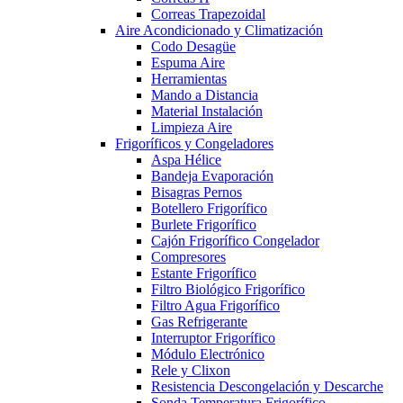
Correas Trapezoidal
Aire Acondicionado y Climatización
Codo Desagüe
Espuma Aire
Herramientas
Mando a Distancia
Material Instalación
Limpieza Aire
Frigoríficos y Congeladores
Aspa Hélice
Bandeja Evaporación
Bisagras Pernos
Botellero Frigorífico
Burlete Frigorífico
Cajón Frigorífico Congelador
Compresores
Estante Frigorífico
Filtro Biológico Frigorífico
Filtro Agua Frigorífico
Gas Refrigerante
Interruptor Frigorífico
Módulo Electrónico
Rele y Clixon
Resistencia Descongelación y Descarche
Sonda Temperatura Frigorífico