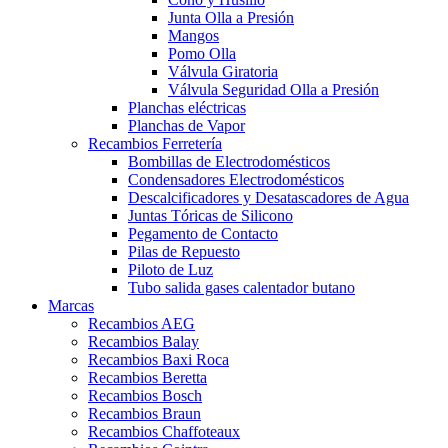
Junta Olla a Presión
Mangos
Pomo Olla
Válvula Giratoria
Válvula Seguridad Olla a Presión
Planchas eléctricas
Planchas de Vapor
Recambios Ferretería
Bombillas de Electrodomésticos
Condensadores Electrodomésticos
Descalcificadores y Desatascadores de Agua
Juntas Tóricas de Silicono
Pegamento de Contacto
Pilas de Repuesto
Piloto de Luz
Tubo salida gases calentador butano
Marcas
Recambios AEG
Recambios Balay
Recambios Baxi Roca
Recambios Beretta
Recambios Bosch
Recambios Braun
Recambios Chaffoteaux