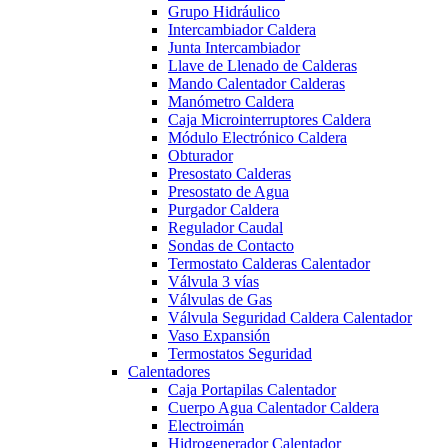
Grupo Hidráulico
Intercambiador Caldera
Junta Intercambiador
Llave de Llenado de Calderas
Mando Calentador Calderas
Manómetro Caldera
Caja Microinterruptores Caldera
Módulo Electrónico Caldera
Obturador
Presostato Calderas
Presostato de Agua
Purgador Caldera
Regulador Caudal
Sondas de Contacto
Termostato Calderas Calentador
Válvula 3 vías
Válvulas de Gas
Válvula Seguridad Caldera Calentador
Vaso Expansión
Termostatos Seguridad
Calentadores
Caja Portapilas Calentador
Cuerpo Agua Calentador Caldera
Electroimán
Hidrogenerador Calentador