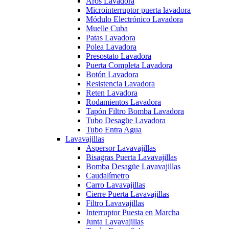
Aros Lavadora
Microinterruptor puerta lavadora
Módulo Electrónico Lavadora
Muelle Cuba
Patas Lavadora
Polea Lavadora
Presostato Lavadora
Puerta Completa Lavadora
Botón Lavadora
Resistencia Lavadora
Reten Lavadora
Rodamientos Lavadora
Tapón Filtro Bomba Lavadora
Tubo Desagüe Lavadora
Tubo Entra Agua
Lavavajillas
Aspersor Lavavajillas
Bisagras Puerta Lavavajillas
Bomba Desagüe Lavavajillas
Caudalímetro
Carro Lavavajillas
Cierre Puerta Lavavajillas
Filtro Lavavajillas
Interruptor Puesta en Marcha
Junta Lavavajillas