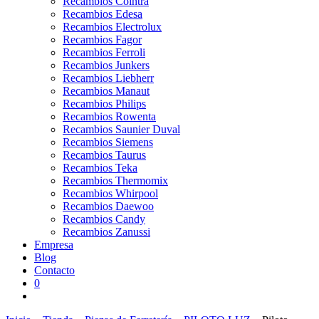
Recambios Cointra
Recambios Edesa
Recambios Electrolux
Recambios Fagor
Recambios Ferroli
Recambios Junkers
Recambios Liebherr
Recambios Manaut
Recambios Philips
Recambios Rowenta
Recambios Saunier Duval
Recambios Siemens
Recambios Taurus
Recambios Teka
Recambios Thermomix
Recambios Whirpool
Recambios Daewoo
Recambios Candy
Recambios Zanussi
Empresa
Blog
Contacto
0