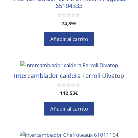
65104333
0
74,89
€
d
e
5
Añadir al carrito
Intercambiador caldera Ferroli Divatop
0
112,53
€
d
e
5
Añadir al carrito