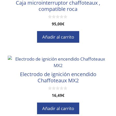
Caja microinterruptor chaffoteaux ,
compatible roca
0
95,00
€
d
e
5
Añadir al carrito
Electrodo de ignición encendido
Chaffoteaux MX2
0
16,49
€
d
e
5
Añadir al carrito