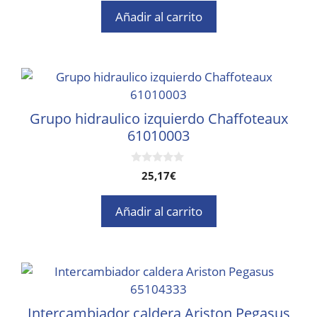
5
Añadir al carrito
Grupo hidraulico izquierdo Chaffoteaux
61010003
0
25,17
€
d
e
5
Añadir al carrito
Intercambiador caldera Ariston Pegasus