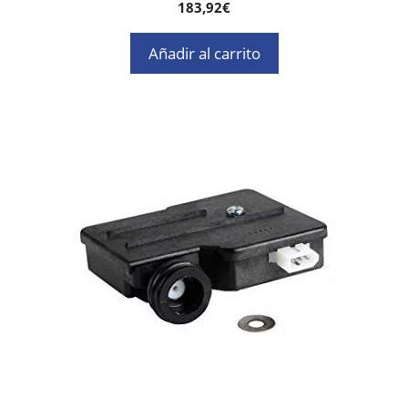
0
183,92
€
d
e
5
Añadir al carrito