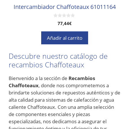
Intercambiador Chaffoteaux 61011164
0
77,44
€
d
e
5
Añadir al carrito
Descubre nuestro catálogo de
recambios Chaffoteaux
Bienvenido a la sección de
Recambios
Chaffoteaux
, donde nos comprometemos a
brindarte soluciones de repuestos auténticos y de
alta calidad para sistemas de calefacción y agua
caliente Chaffoteaux. Con una amplia selección
de componentes esenciales y piezas
especializadas, nos dedicamos a asegurar el
funcionamiento óptimo y la eficiencia de tus