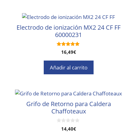
Electrodo de ionización MX2 24 CF FF
60000231
5.00
16,49
€
de 5
Añadir al carrito
Grifo de Retorno para Caldera
Chaffoteaux
0
14,40
€
d
e