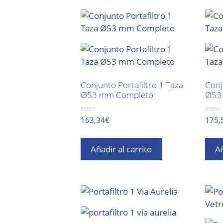
Conjunto Portafiltro 1 Taza
Conj
Ø53 mm Completo
Ø53
0
0
163,34
€
175,
d
d
e
e
5
5
Añadir al carrito
Añ