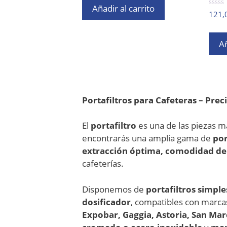
Añadir al carrito
0
121,
d
e
5
Añ
Portafiltros para Cafeteras – Prec
El
portafiltro
es una de las piezas m
encontrarás una amplia gama de
por
extracción óptima, comodidad de 
cafeterías.
Disponemos de
portafiltros simple
dosificador
, compatibles con marc
Expobar, Gaggia, Astoria, San Ma