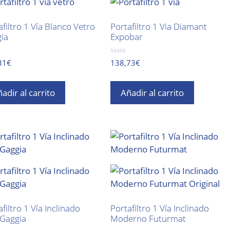
afiltro 1 Vía Blanco Vetro
Portafiltro 1 Via Diamant
ia
Expobar
0
31
€
138,73
€
d
e
5
adir al carrito
Añadir al carrito
afiltro 1 Vía Inclinado
Portafiltro 1 Vía Inclinado
 Gaggia
Moderno Futurmat