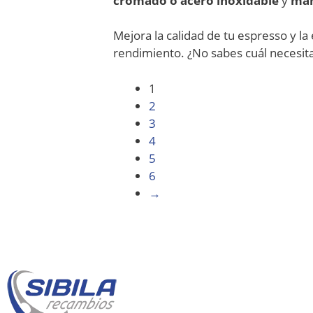
cromado o acero inoxidable
y
man
Mejora la calidad de tu espresso y la 
rendimiento. ¿No sabes cuál necesit
1
2
3
4
5
6
→