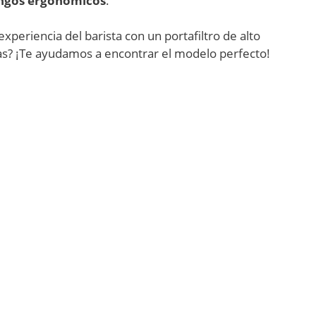
gos ergonómicos
.
experiencia del barista con un portafiltro de alto
as? ¡Te ayudamos a encontrar el modelo perfecto!
Categorías
Principales 
Tienda