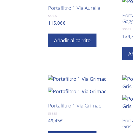
Portafiltro 1 Via Aurelia
Port
Gagg
0
115,06
€
d
e
5
0
134,
Añadir al carrito
d
e
5
Añ
Portafiltro 1 Via Grimac
Port
0
49,45
€
d
Gris
e
5