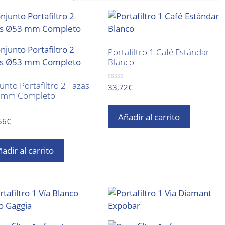
Portafiltro 1 Café Estándar
Blanco
unto Portafiltro 2 Tazas
0
33,72
€
d
 mm Completo
e
5
Añadir al carrito
56
€
adir al carrito