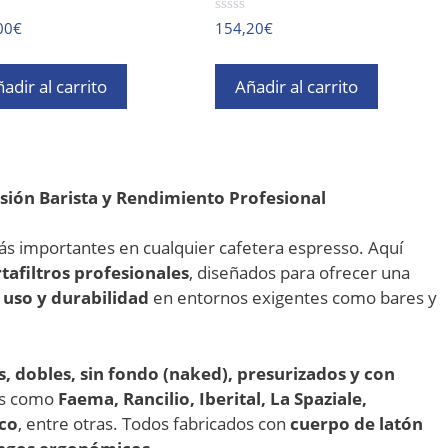
0
00
€
154,20
€
d
e
5
adir al carrito
Añadir al carrito
isión Barista y Rendimiento Profesional
ás importantes en cualquier cafetera espresso. Aquí
tafiltros profesionales
, diseñados para ofrecer una
uso y durabilidad
en entornos exigentes como bares y
s, dobles, sin fondo (naked), presurizados y con
as como
Faema, Rancilio, Iberital, La Spaziale,
rco
, entre otras. Todos fabricados con
cuerpo de latón