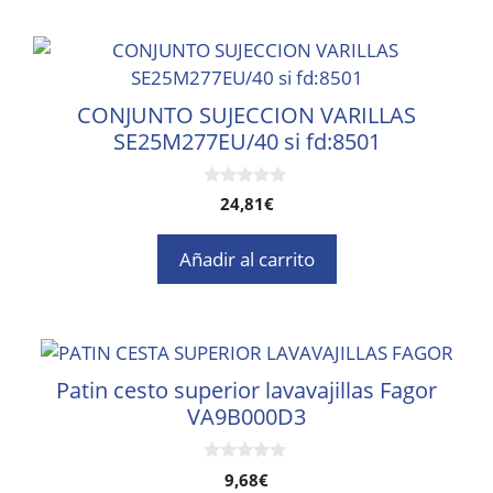
CONJUNTO SUJECCION VARILLAS
SE25M277EU/40 si fd:8501
0
24,81
€
d
e
5
Añadir al carrito
Patin cesto superior lavavajillas Fagor
VA9B000D3
0
9,68
€
d