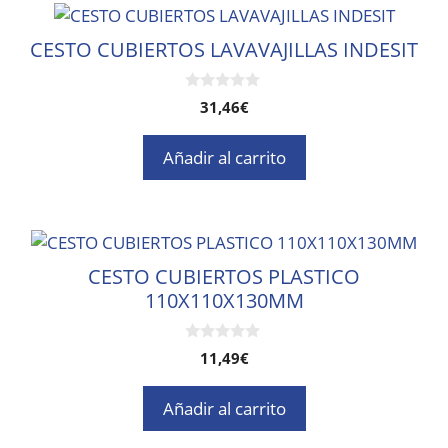
CESTO CUBIERTOS LAVAVAJILLAS INDESIT
0
31,46
€
d
e
5
Añadir al carrito
CESTO CUBIERTOS PLASTICO
110X110X130MM
0
11,49
€
d
e
5
Añadir al carrito