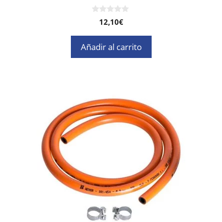
0
12,10
€
d
e
5
Añadir al carrito