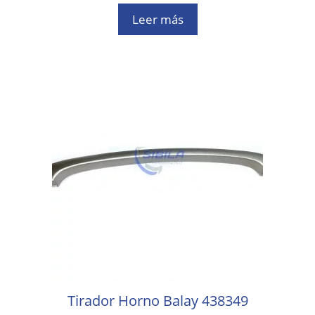
0
d
Leer más
e
5
Tirador Horno Balay 438349