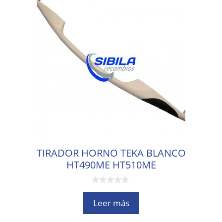
TIRADOR HORNO TEKA BLANCO
HT490ME HT510ME
0
d
Leer más
e
5