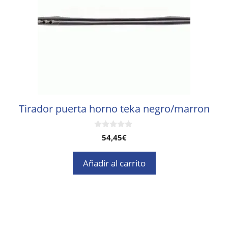
Tirador puerta horno teka negro/marron
0
54,45
€
d
e
5
Añadir al carrito