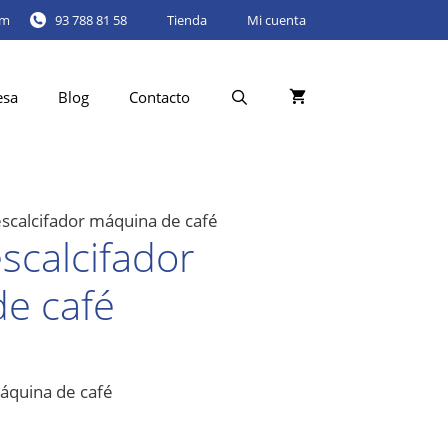
om
93 788 81 58
Tienda
Mi cuenta
esa
Blog
Contacto
scalcifador máquina de café
scalcifador
e café
áquina de café