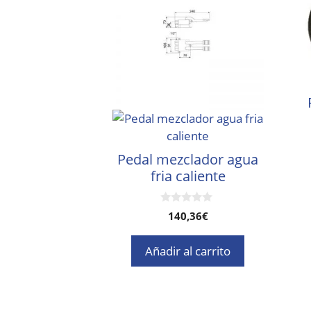
Pedal mezclador agua
fria caliente
0
140,36
€
d
e
5
Añadir al carrito