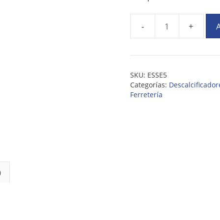
A
SKU:
ESSE5
Categorías:
Descalcificado
Ferretería
)