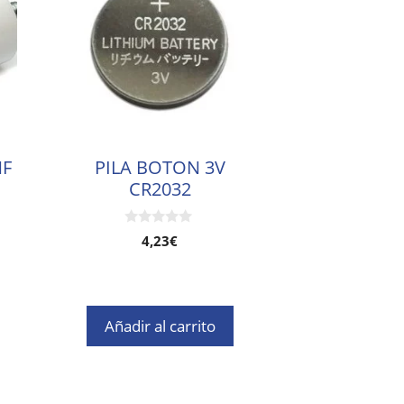
MF
PILA BOTON 3V
CR2032
0
4,23
€
d
e
5
Añadir al carrito