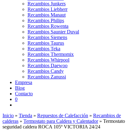
Recambios Junkers
Recambios Liebherr
Recambios Manaut
Recambios Philips
Recambios Rowenta
Recambios Saunier Duval
Recambios Siemens
Recambios Taurus
Recambios Teka
Recambios Thermomix
Recambios Whirpool
Recambios Daewoo
Recambios Candy
Recambios Zanussi
Empresa
Blog
Contacto
0
Inicio
»
Tienda
»
Repuestos de Calefacción
»
Recambios de
calderas
»
Termostato para Caldera y Calentador
»
Termostato
seguridad caldera ROCA 105º VICTORIA 24/24