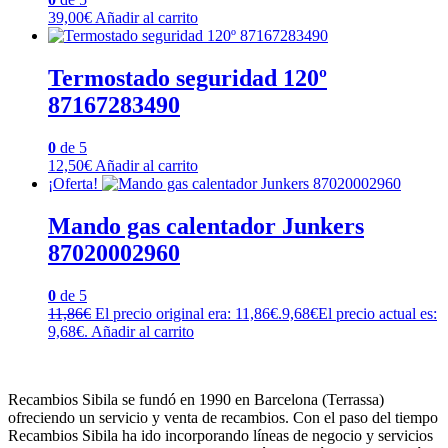
39,00
€
Añadir al carrito
Termostado seguridad 120º
87167283490
0
de 5
12,50
€
Añadir al carrito
¡Oferta!
Mando gas calentador Junkers
87020002960
0
de 5
11,86
€
El precio original era: 11,86€.
9,68
€
El precio actual es:
9,68€.
Añadir al carrito
Recambios Sibila se fundó en 1990 en Barcelona (Terrassa)
ofreciendo un servicio y venta de recambios. Con el paso del tiempo
Recambios Sibila ha ido incorporando líneas de negocio y servicios