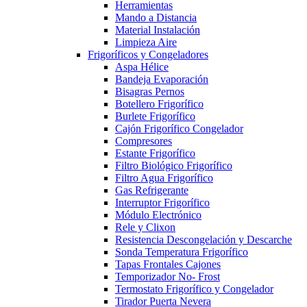
Herramientas
Mando a Distancia
Material Instalación
Limpieza Aire
Frigoríficos y Congeladores
Aspa Hélice
Bandeja Evaporación
Bisagras Pernos
Botellero Frigorífico
Burlete Frigorífico
Cajón Frigorífico Congelador
Compresores
Estante Frigorífico
Filtro Biológico Frigorífico
Filtro Agua Frigorífico
Gas Refrigerante
Interruptor Frigorífico
Módulo Electrónico
Rele y Clixon
Resistencia Descongelación y Descarche
Sonda Temperatura Frigorífico
Tapas Frontales Cajones
Temporizador No- Frost
Termostato Frigorífico y Congelador
Tirador Puerta Nevera