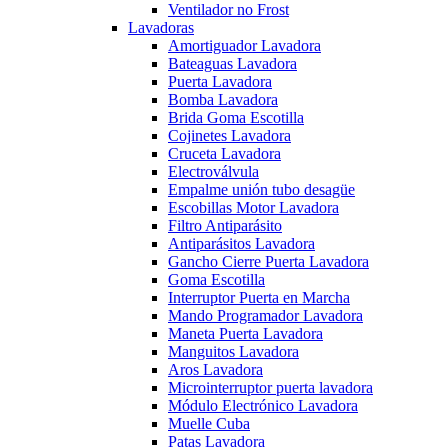
Ventilador no Frost
Lavadoras
Amortiguador Lavadora
Bateaguas Lavadora
Puerta Lavadora
Bomba Lavadora
Brida Goma Escotilla
Cojinetes Lavadora
Cruceta Lavadora
Electroválvula
Empalme unión tubo desagüe
Escobillas Motor Lavadora
Filtro Antiparásito
Antiparásitos Lavadora
Gancho Cierre Puerta Lavadora
Goma Escotilla
Interruptor Puerta en Marcha
Mando Programador Lavadora
Maneta Puerta Lavadora
Manguitos Lavadora
Aros Lavadora
Microinterruptor puerta lavadora
Módulo Electrónico Lavadora
Muelle Cuba
Patas Lavadora