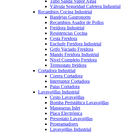
Tubo Salida Vapor Agua
Válvula Seguridad Cafetera Industrial
Recambios Cocina Industrial
Bandejas Gastronorm
Recambios Asador de Pollos
Freidora Industrial
Resistencias Cocina
Cesta Freidora
Enchufe Freidora Industrial
Grifo Vaciado Freidora
Mando Freidora Industrial
Nivel Completo Freidora
Termostato freidora
Cortadora Industrial
Correa Cortadora
Interruptor Cortadora
Patas Cortadora
Lavavajillas Industrial
Cesto Lavavajillas
Bomba Peristáltica Lavavajillas
Mangueras Inlet
Placa Electrónica
Presostato Lavavajillas
Programadores
Lavavajillas Industrial