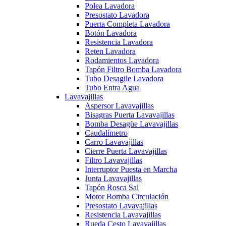
Polea Lavadora
Presostato Lavadora
Puerta Completa Lavadora
Botón Lavadora
Resistencia Lavadora
Reten Lavadora
Rodamientos Lavadora
Tapón Filtro Bomba Lavadora
Tubo Desagüe Lavadora
Tubo Entra Agua
Lavavajillas
Aspersor Lavavajillas
Bisagras Puerta Lavavajillas
Bomba Desagüe Lavavajillas
Caudalímetro
Carro Lavavajillas
Cierre Puerta Lavavajillas
Filtro Lavavajillas
Interruptor Puesta en Marcha
Junta Lavavajillas
Tapón Rosca Sal
Motor Bomba Circulación
Presostato Lavavajillas
Resistencia Lavavajillas
Rueda Cesto Lavavajillas