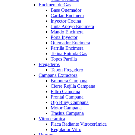
Encimera de Gas
Base Quemador
Cardan Encimera
Inyector Cocina
Junta Apoyo Encimera
Mando Encimera
Porta Inyector
Quemador Encimera
Parrilla Encimera
Tetina Entrada Gas
Topes Parrilla
Fregaderos
Tapón Fregadero
Campana Extractora
Botonera Campana
Cierre Rejilla Campana
Filtro Campana
Frontal Campana
Ojo Buey Campana
Motor Campana
Trasluz Campana
Vitrocerámica
Placa Radiante Vitrocerámica
Regulador Vitro
Hornos