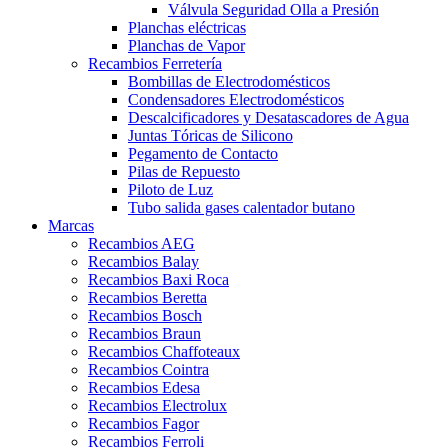
Válvula Seguridad Olla a Presión
Planchas eléctricas
Planchas de Vapor
Recambios Ferretería
Bombillas de Electrodomésticos
Condensadores Electrodomésticos
Descalcificadores y Desatascadores de Agua
Juntas Tóricas de Silicono
Pegamento de Contacto
Pilas de Repuesto
Piloto de Luz
Tubo salida gases calentador butano
Marcas
Recambios AEG
Recambios Balay
Recambios Baxi Roca
Recambios Beretta
Recambios Bosch
Recambios Braun
Recambios Chaffoteaux
Recambios Cointra
Recambios Edesa
Recambios Electrolux
Recambios Fagor
Recambios Ferroli