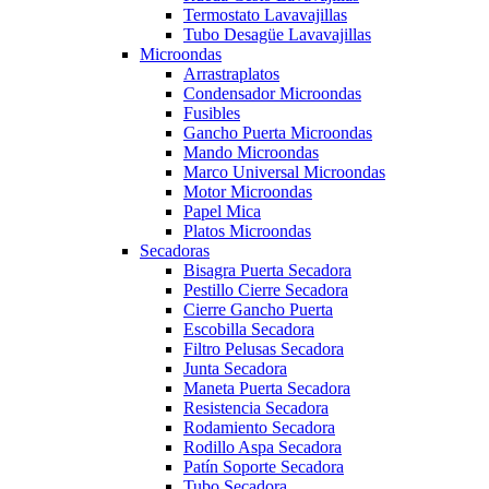
Termostato Lavavajillas
Tubo Desagüe Lavavajillas
Microondas
Arrastraplatos
Condensador Microondas
Fusibles
Gancho Puerta Microondas
Mando Microondas
Marco Universal Microondas
Motor Microondas
Papel Mica
Platos Microondas
Secadoras
Bisagra Puerta Secadora
Pestillo Cierre Secadora
Cierre Gancho Puerta
Escobilla Secadora
Filtro Pelusas Secadora
Junta Secadora
Maneta Puerta Secadora
Resistencia Secadora
Rodamiento Secadora
Rodillo Aspa Secadora
Patín Soporte Secadora
Tubo Secadora