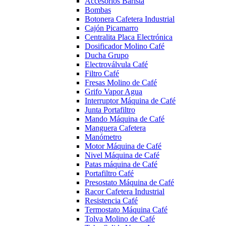
Accesorios Barista
Bombas
Botonera Cafetera Industrial
Cajón Picamarro
Centralita Placa Electrónica
Dosificador Molino Café
Ducha Grupo
Electroválvula Café
Filtro Café
Fresas Molino de Café
Grifo Vapor Agua
Interruptor Máquina de Café
Junta Portafiltro
Mando Máquina de Café
Manguera Cafetera
Manómetro
Motor Máquina de Café
Nivel Máquina de Café
Patas máquina de Café
Portafiltro Café
Presostato Máquina de Café
Racor Cafetera Industrial
Resistencia Café
Termostato Máquina Café
Tolva Molino de Café