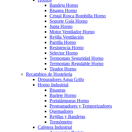
Bandeja Horno
Bisagra Horno
Cristal Rosca Bombilla Horno
Soporte Guía Horno
Junta Horno
Motor Ventilador Horno
Rejilla Ventilación
Parrilla Horno
Resistencia Horno
Selector Horno
Termostato Seguridad Horno
Termostato Regulable Horno
Tirador Horno
Recambios de Hostelería
Depuradores Agua Grifo
Horno Industrial
Bisagras
Burlete Horno
Portalámparas Horno
Programadores y Temporizadores
Quemadores
Rejillas y Bandejas
Termómetro
Cafetera Industrial