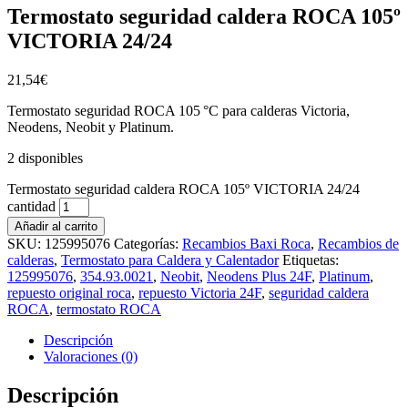
Termostato seguridad caldera ROCA 105º
VICTORIA 24/24
21,54
€
Termostato seguridad ROCA 105 °C para calderas Victoria,
Neodens, Neobit y Platinum.
2 disponibles
Termostato seguridad caldera ROCA 105º VICTORIA 24/24
cantidad
Añadir al carrito
SKU:
125995076
Categorías:
Recambios Baxi Roca
,
Recambios de
calderas
,
Termostato para Caldera y Calentador
Etiquetas:
125995076
,
354.93.0021
,
Neobit
,
Neodens Plus 24F
,
Platinum
,
repuesto original roca
,
repuesto Victoria 24F
,
seguridad caldera
ROCA
,
termostato ROCA
Descripción
Valoraciones (0)
Descripción