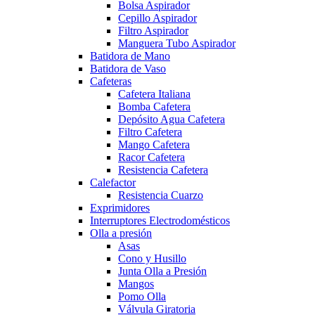
Bolsa Aspirador
Cepillo Aspirador
Filtro Aspirador
Manguera Tubo Aspirador
Batidora de Mano
Batidora de Vaso
Cafeteras
Cafetera Italiana
Bomba Cafetera
Depósito Agua Cafetera
Filtro Cafetera
Mango Cafetera
Racor Cafetera
Resistencia Cafetera
Calefactor
Resistencia Cuarzo
Exprimidores
Interruptores Electrodomésticos
Olla a presión
Asas
Cono y Husillo
Junta Olla a Presión
Mangos
Pomo Olla
Válvula Giratoria