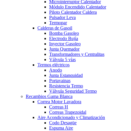
Microinterruptor Calentador
Módulo Encendido Calentador
Piloto Calentador Caldera
Pulsador Leva
Termopar
Calderas de Gasoil
Bomba Gasoleo
Electrodo Bujía
Inyector Gasoleo
Junta Quemador
Transformadores y Centralitas
Válvula 5 vías
Termos eléctricos
Anodo
Junta Estanquidad
Portavainas
Resistencia Termo
Válvula Seguridad Termo
Recambios Gama Blanca
Correa Motor Lavadora
Correas H
Correas Trapezoidal
Aire Acondicionado y Climatización
Codo Desagüe
Espuma Aire