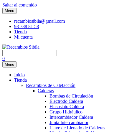
Saltar al contenido
Menu
recambiosibila@gmail.com
93 788 81 58
Tienda
Mi cuenta
0
Menú
Inicio
Tienda
Recambios de Calefacción
Calderas
Bombas de Circulación
Electrodo Caldera
Flusostato Caldera
Grupo Hidráulico
Intercambiador Caldera
Junta Intercambiador
Llave de Llenado de Calderas