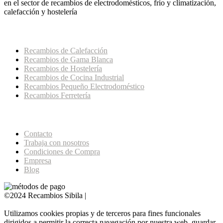
en el sector de recambios de electrodomésticos, frío y climatización,
calefacción y hostelería
Categorías Principales de la Tienda
Recambios de Calefacción
Recambios de Gama Blanca
Recambios de Hostelería
Recambios de Cocina Industrial
Recambios Pequeño Electrodoméstico
Recambios Ferretería
Páginas de Interés
Contacto
Trabaja con nosotros
Condiciones de Compra
Empresa
Blog
©2024 Recambios Sibila |
Aviso Legal ·
Política de Cookies
·
Política de privacidad
Utilizamos cookies propias y de terceros para fines funcionales
dirigidos a permitir la correcta navegación por nuestra web, guardar