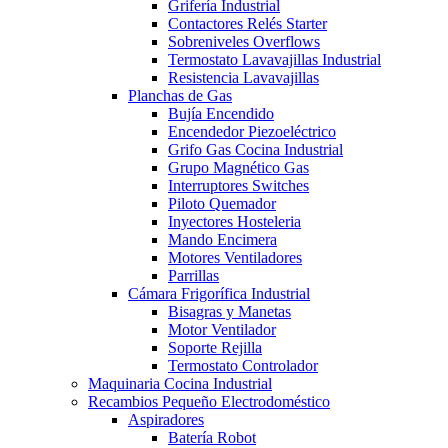
Grifería Industrial
Contactores Relés Starter
Sobreniveles Overflows
Termostato Lavavajillas Industrial
Resistencia Lavavajillas
Planchas de Gas
Bujía Encendido
Encendedor Piezoeléctrico
Grifo Gas Cocina Industrial
Grupo Magnético Gas
Interruptores Switches
Piloto Quemador
Inyectores Hosteleria
Mando Encimera
Motores Ventiladores
Parrillas
Cámara Frigorífica Industrial
Bisagras y Manetas
Motor Ventilador
Soporte Rejilla
Termostato Controlador
Maquinaria Cocina Industrial
Recambios Pequeño Electrodoméstico
Aspiradores
Batería Robot