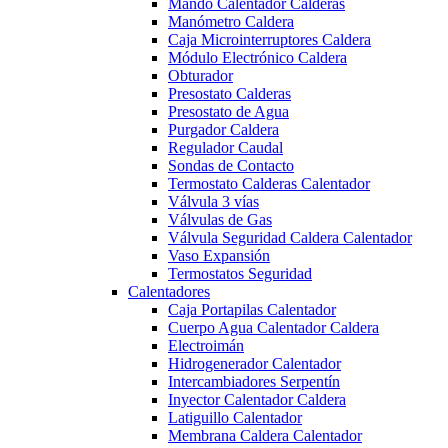
Mando Calentador Calderas
Manómetro Caldera
Caja Microinterruptores Caldera
Módulo Electrónico Caldera
Obturador
Presostato Calderas
Presostato de Agua
Purgador Caldera
Regulador Caudal
Sondas de Contacto
Termostato Calderas Calentador
Válvula 3 vías
Válvulas de Gas
Válvula Seguridad Caldera Calentador
Vaso Expansión
Termostatos Seguridad
Calentadores
Caja Portapilas Calentador
Cuerpo Agua Calentador Caldera
Electroimán
Hidrogenerador Calentador
Intercambiadores Serpentín
Inyector Calentador Caldera
Latiguillo Calentador
Membrana Caldera Calentador