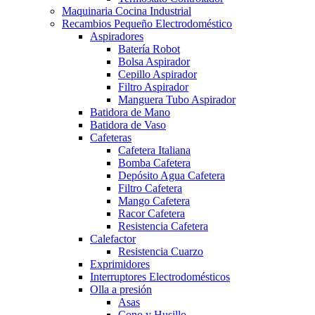
Maquinaria Cocina Industrial
Recambios Pequeño Electrodoméstico
Aspiradores
Batería Robot
Bolsa Aspirador
Cepillo Aspirador
Filtro Aspirador
Manguera Tubo Aspirador
Batidora de Mano
Batidora de Vaso
Cafeteras
Cafetera Italiana
Bomba Cafetera
Depósito Agua Cafetera
Filtro Cafetera
Mango Cafetera
Racor Cafetera
Resistencia Cafetera
Calefactor
Resistencia Cuarzo
Exprimidores
Interruptores Electrodomésticos
Olla a presión
Asas
Cono y Husillo