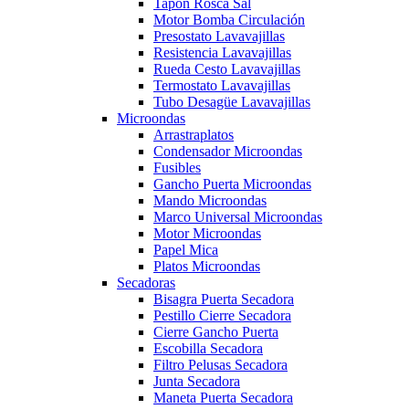
Tapón Rosca Sal
Motor Bomba Circulación
Presostato Lavavajillas
Resistencia Lavavajillas
Rueda Cesto Lavavajillas
Termostato Lavavajillas
Tubo Desagüe Lavavajillas
Microondas
Arrastraplatos
Condensador Microondas
Fusibles
Gancho Puerta Microondas
Mando Microondas
Marco Universal Microondas
Motor Microondas
Papel Mica
Platos Microondas
Secadoras
Bisagra Puerta Secadora
Pestillo Cierre Secadora
Cierre Gancho Puerta
Escobilla Secadora
Filtro Pelusas Secadora
Junta Secadora
Maneta Puerta Secadora