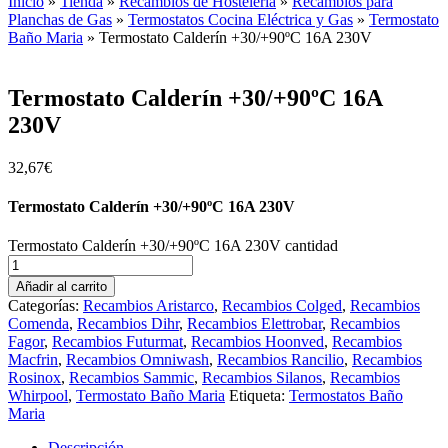
Inicio
»
Tienda
»
Recambios de Hostelería
»
Recambios para
Planchas de Gas
»
Termostatos Cocina Eléctrica y Gas
»
Termostato
Baño Maria
»
Termostato Calderín +30/+90ºC 16A 230V
Termostato Calderín +30/+90ºC 16A
230V
32,67
€
Termostato Calderín +30/+90ºC 16A 230V
Termostato Calderín +30/+90ºC 16A 230V cantidad
Añadir al carrito
Categorías:
Recambios Aristarco
,
Recambios Colged
,
Recambios
Comenda
,
Recambios Dihr
,
Recambios Elettrobar
,
Recambios
Fagor
,
Recambios Futurmat
,
Recambios Hoonved
,
Recambios
Macfrin
,
Recambios Omniwash
,
Recambios Rancilio
,
Recambios
Rosinox
,
Recambios Sammic
,
Recambios Silanos
,
Recambios
Whirpool
,
Termostato Baño Maria
Etiqueta:
Termostatos Baño
Maria
Descripción