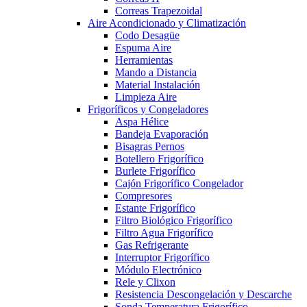
Correas Trapezoidal
Aire Acondicionado y Climatización
Codo Desagüe
Espuma Aire
Herramientas
Mando a Distancia
Material Instalación
Limpieza Aire
Frigoríficos y Congeladores
Aspa Hélice
Bandeja Evaporación
Bisagras Pernos
Botellero Frigorífico
Burlete Frigorífico
Cajón Frigorífico Congelador
Compresores
Estante Frigorífico
Filtro Biológico Frigorífico
Filtro Agua Frigorífico
Gas Refrigerante
Interruptor Frigorífico
Módulo Electrónico
Rele y Clixon
Resistencia Descongelación y Descarche
Sonda Temperatura Frigorífico