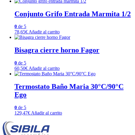
Conjunto Grifo Entrada Marmita 1/2
0
de 5
78,65
€
Añadir al carrito
Bisagra cierre horno Fagor
0
de 5
60,50
€
Añadir al carrito
Termostato Baño Maria 30°C/90°C
Ego
0
de 5
129,47
€
Añadir al carrito