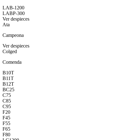
LAB-1200
LABP-300
Ver despieces
Ata
Campeona
Ver despieces
Colged
Comenda
B10T
B11T
B12T
BC25
C75
C85
C95
F20
F45
F55
F65
F80