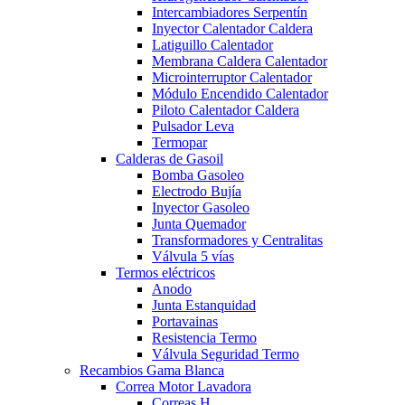
Intercambiadores Serpentín
Inyector Calentador Caldera
Latiguillo Calentador
Membrana Caldera Calentador
Microinterruptor Calentador
Módulo Encendido Calentador
Piloto Calentador Caldera
Pulsador Leva
Termopar
Calderas de Gasoil
Bomba Gasoleo
Electrodo Bujía
Inyector Gasoleo
Junta Quemador
Transformadores y Centralitas
Válvula 5 vías
Termos eléctricos
Anodo
Junta Estanquidad
Portavainas
Resistencia Termo
Válvula Seguridad Termo
Recambios Gama Blanca
Correa Motor Lavadora
Correas H