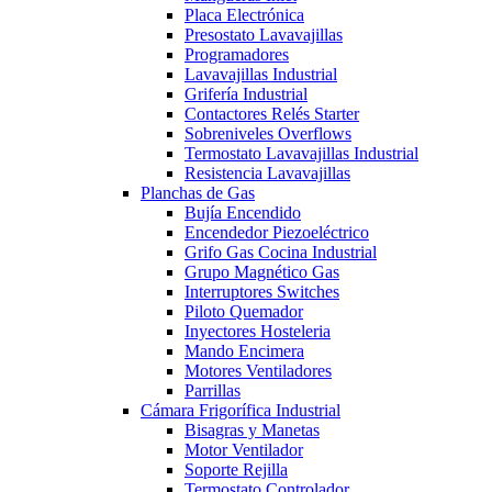
Placa Electrónica
Presostato Lavavajillas
Programadores
Lavavajillas Industrial
Grifería Industrial
Contactores Relés Starter
Sobreniveles Overflows
Termostato Lavavajillas Industrial
Resistencia Lavavajillas
Planchas de Gas
Bujía Encendido
Encendedor Piezoeléctrico
Grifo Gas Cocina Industrial
Grupo Magnético Gas
Interruptores Switches
Piloto Quemador
Inyectores Hosteleria
Mando Encimera
Motores Ventiladores
Parrillas
Cámara Frigorífica Industrial
Bisagras y Manetas
Motor Ventilador
Soporte Rejilla
Termostato Controlador