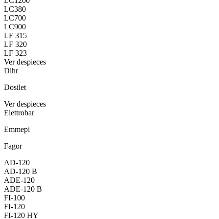
LC1200
LC380
LC700
LC900
LF 315
LF 320
LF 323
Ver despieces
Dihr
Dosilet
Ver despieces
Elettrobar
Emmepi
Fagor
AD-120
AD-120 B
ADE-120
ADE-120 B
FI-100
FI-120
FI-120 HY