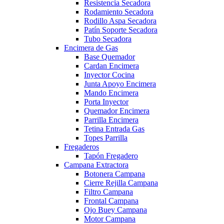
Resistencia Secadora
Rodamiento Secadora
Rodillo Aspa Secadora
Patín Soporte Secadora
Tubo Secadora
Encimera de Gas
Base Quemador
Cardan Encimera
Inyector Cocina
Junta Apoyo Encimera
Mando Encimera
Porta Inyector
Quemador Encimera
Parrilla Encimera
Tetina Entrada Gas
Topes Parrilla
Fregaderos
Tapón Fregadero
Campana Extractora
Botonera Campana
Cierre Rejilla Campana
Filtro Campana
Frontal Campana
Ojo Buey Campana
Motor Campana