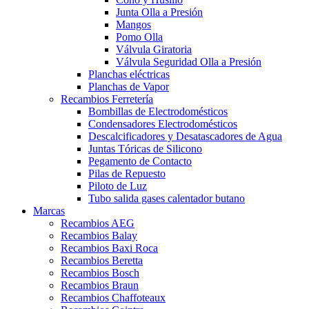
Junta Olla a Presión
Mangos
Pomo Olla
Válvula Giratoria
Válvula Seguridad Olla a Presión
Planchas eléctricas
Planchas de Vapor
Recambios Ferretería
Bombillas de Electrodomésticos
Condensadores Electrodomésticos
Descalcificadores y Desatascadores de Agua
Juntas Tóricas de Silicono
Pegamento de Contacto
Pilas de Repuesto
Piloto de Luz
Tubo salida gases calentador butano
Marcas
Recambios AEG
Recambios Balay
Recambios Baxi Roca
Recambios Beretta
Recambios Bosch
Recambios Braun
Recambios Chaffoteaux