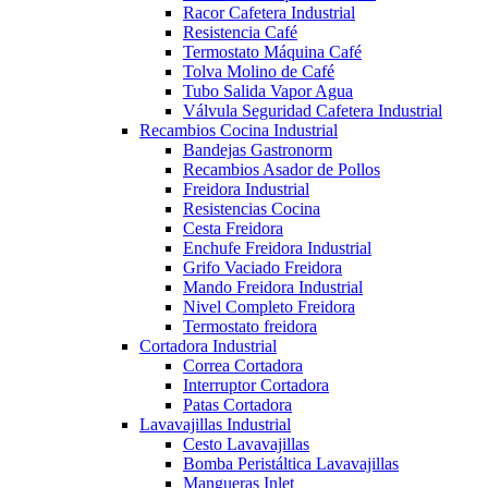
Racor Cafetera Industrial
Resistencia Café
Termostato Máquina Café
Tolva Molino de Café
Tubo Salida Vapor Agua
Válvula Seguridad Cafetera Industrial
Recambios Cocina Industrial
Bandejas Gastronorm
Recambios Asador de Pollos
Freidora Industrial
Resistencias Cocina
Cesta Freidora
Enchufe Freidora Industrial
Grifo Vaciado Freidora
Mando Freidora Industrial
Nivel Completo Freidora
Termostato freidora
Cortadora Industrial
Correa Cortadora
Interruptor Cortadora
Patas Cortadora
Lavavajillas Industrial
Cesto Lavavajillas
Bomba Peristáltica Lavavajillas
Mangueras Inlet