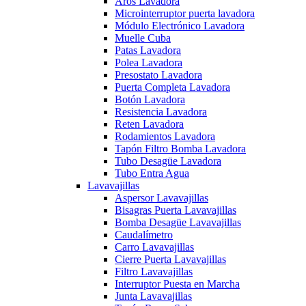
Aros Lavadora
Microinterruptor puerta lavadora
Módulo Electrónico Lavadora
Muelle Cuba
Patas Lavadora
Polea Lavadora
Presostato Lavadora
Puerta Completa Lavadora
Botón Lavadora
Resistencia Lavadora
Reten Lavadora
Rodamientos Lavadora
Tapón Filtro Bomba Lavadora
Tubo Desagüe Lavadora
Tubo Entra Agua
Lavavajillas
Aspersor Lavavajillas
Bisagras Puerta Lavavajillas
Bomba Desagüe Lavavajillas
Caudalímetro
Carro Lavavajillas
Cierre Puerta Lavavajillas
Filtro Lavavajillas
Interruptor Puesta en Marcha
Junta Lavavajillas