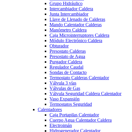
Grupo Hidráulico
Intercambiador Caldera
Junta Intercambiador
Llave de Llenado de Calderas
Mando Calentador Calderas
Manómetro Caldera
Caja Microinterruptores Caldera
Módulo Electrónico Caldera
Obturador
Presostato Calderas
Presostato de Agua
Purgador Caldera
Regulador Caudal
Sondas de Contacto
Termostato Calderas Calentador
Válvula 3 vías
Válvulas de Gas
Válvula Seguridad Caldera Calentador
Vaso Expansión
Termostatos Seguridad
Calentadores
Caja Portapilas Calentador
Cuerpo Agua Calentador Caldera
Electroimán
Hidrogenerador Calentador