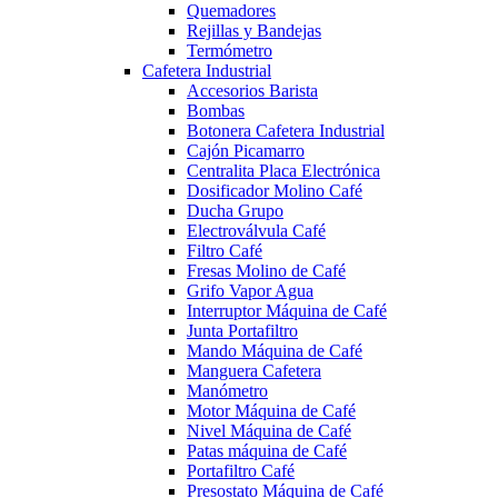
Quemadores
Rejillas y Bandejas
Termómetro
Cafetera Industrial
Accesorios Barista
Bombas
Botonera Cafetera Industrial
Cajón Picamarro
Centralita Placa Electrónica
Dosificador Molino Café
Ducha Grupo
Electroválvula Café
Filtro Café
Fresas Molino de Café
Grifo Vapor Agua
Interruptor Máquina de Café
Junta Portafiltro
Mando Máquina de Café
Manguera Cafetera
Manómetro
Motor Máquina de Café
Nivel Máquina de Café
Patas máquina de Café
Portafiltro Café
Presostato Máquina de Café