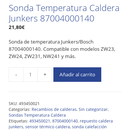
Sonda Temperatura Caldera
Junkers 87004000140
21,80
€
Sonda de temperatura Junkers/Bosch
87004000140. Compatible con modelos ZW23,
ZW24, ZW231, NW241 y más.
Añadir al carrito
SKU:
493450021
Categorías:
Recambios de calderas
,
Sin categorizar
,
Sondas Temperatura Caldera
Etiquetas:
493450021
,
87004000140
,
repuesto caldera
junkers
,
sensor térmico caldera
,
sonda calefacción