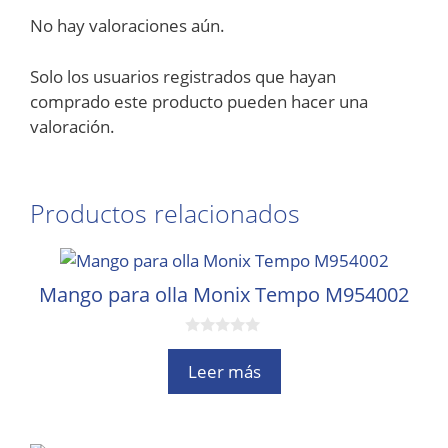
No hay valoraciones aún.
Solo los usuarios registrados que hayan
comprado este producto pueden hacer una
valoración.
Productos relacionados
Mango para olla Monix Tempo M954002
0
d
Leer más
e
5