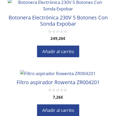
Botonera Electrónica 230V 5 Botones Con
Sonda Expobar
0
249,26
€
d
e
5
Añadir al carrito
Filtro aspirador Rowenta ZR004201
0
7,26
€
d
e
5
Añadir al carrito