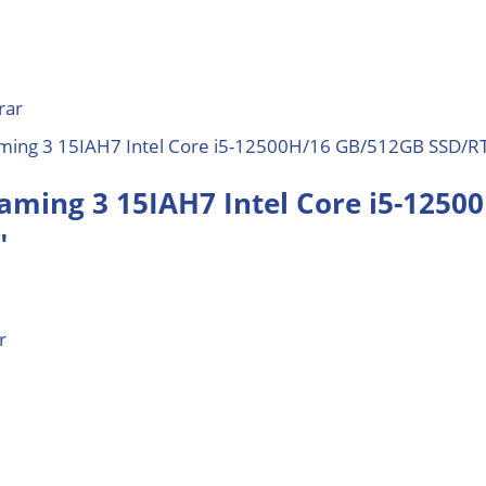
rar
aming 3 15IAH7 Intel Core i5-1250
″
r