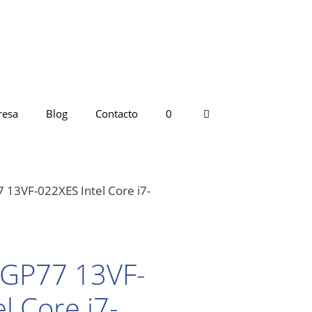
resa
Blog
Contacto
0
 13VF-022XES Intel Core i7-
 GP77 13VF-
l Core i7-