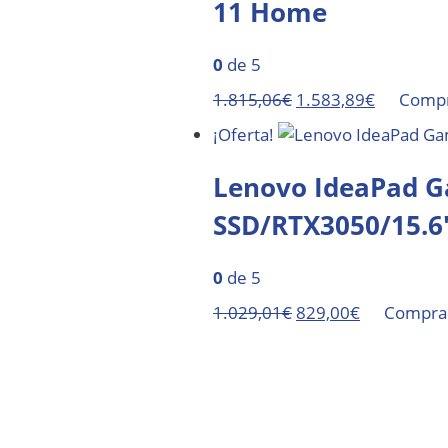
11 Home
0
de 5
1.815,06
€
1.583,89
€
Comp
¡Oferta!
Lenovo IdeaPad G
SSD/RTX3050/15.6
0
de 5
1.029,01
€
829,00
€
Compra