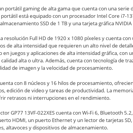
 portátil gaming de alta gama que cuenta con una serie d
e portátil está equipado con un procesador Intel Core i7
lmacenamiento SSD de 1 TB y una tarjeta gráfica NVIDIA
na resolución Full HD de 1920 x 1080 píxeles y cuenta con 
gos de alta intensidad que requieren un alto nivel de detal
en juegos y aplicaciones de alta intensidad gráfica, con
 calidad alta o ultra. Además, cuenta con tecnología de tr
lidad de imagen y la velocidad de procesamiento.
uenta con 8 núcleos y 16 hilos de procesamiento, ofrecie
s, edición de video y tareas de productividad. La memori
rir retrasos ni interrupciones en el rendimiento.
Vector GP77 13VF-022XES cuenta con Wi-Fi 6, Bluetooth 5.2
erto HDMI, un puerto Ethernet y un lector de tarjetas SD,
s, altavoces y dispositivos de almacenamiento.