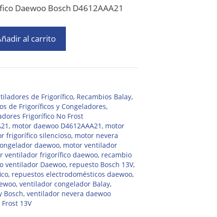
orífico Daewoo Bosch D4612AAA21
ñadir al carrito
iladores de Frigorífico
,
Recambios Balay
,
s de Frigoríficos y Congeladores
,
adores Frigorífico No Frost
A21
,
motor daewoo D4612AAA21
,
motor
r frigorífico silencioso
,
motor nevera
congelador daewoo
,
motor ventilador
 ventilador frigorífico daewoo
,
recambio
o ventilador Daewoo
,
repuesto Bosch 13V
,
ico
,
repuestos electrodomésticos daewoo
,
aewoo
,
ventilador congelador Balay
,
y Bosch
,
ventilador nevera daewoo
 Frost 13V