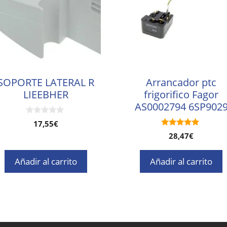
SOPORTE LATERAL R
Arrancador ptc
LIEEBHER
frigorifico Fagor
AS0002794 6SP902
0
17,55
€
d
5.00
28,47
€
e
de 5
5
Añadir al carrito
Añadir al carrito