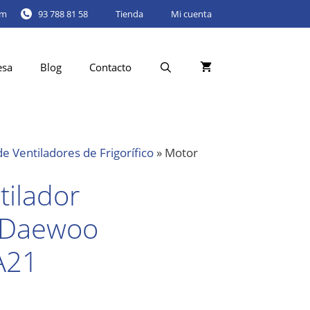
om
93 788 81 58
Tienda
Mi cuenta
esa
Blog
Contacto
e Ventiladores de Frigorífico
»
Motor
tilador
o Daewoo
A21