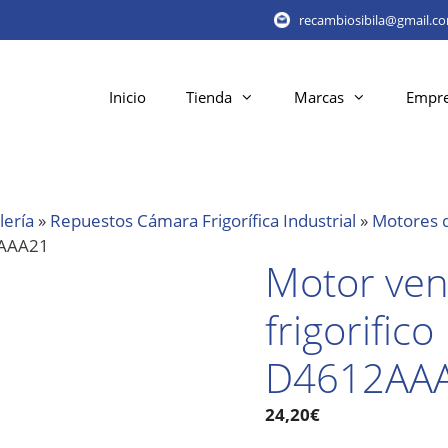
recambiosibila@gmail.c
Inicio
Tienda
Marcas
Empr
lería
»
Repuestos Cámara Frigorífica Industrial
»
Motores d
2AAA21
Motor ven
frigorific
D4612AA
24,20
€