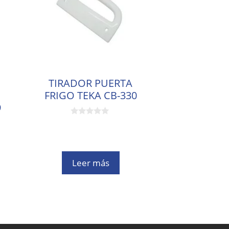
TIRADOR PUERTA
FRIGO TEKA CB-330
9
0
d
e
5
Leer más