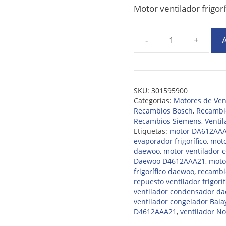
Motor ventilador frig
A
SKU:
301595900
Categorías:
Motores de Vent
Recambios Bosch
,
Recambio
Recambios Siemens
,
Ventil
Etiquetas:
motor DA612AA
evaporador frigorífico
,
moto
daewoo
,
motor ventilador 
Daewoo D4612AAA21
,
motor
frigorífico daewoo
,
recambi
repuesto ventilador frigoríf
ventilador condensador d
ventilador congelador Bala
D4612AAA21
,
ventilador No