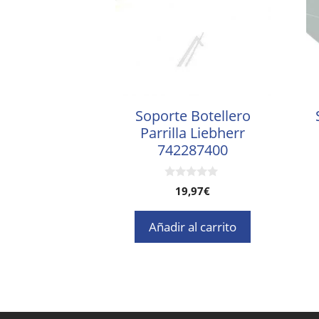
Soporte Botellero
Parrilla Liebherr
742287400
0
19,97
€
d
e
5
Añadir al carrito