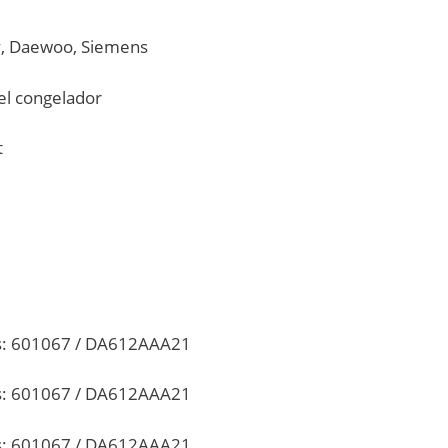
y, Daewoo, Siemens
l congelador
t
s: 601067 / DA612AAA21
s: 601067 / DA612AAA21
s: 601067 / DA612AAA21