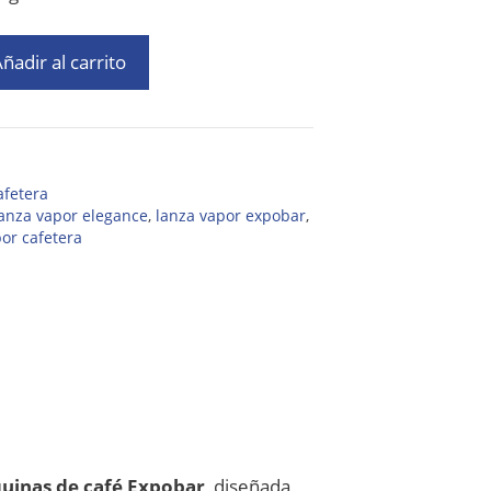
ñadir al carrito
afetera
anza vapor elegance
,
lanza vapor expobar
,
or cafetera
uinas de café Expobar
, diseñada