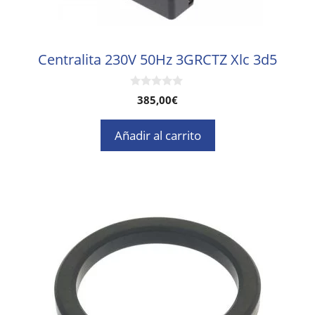
Centralita 230V 50Hz 3GRCTZ Xlc 3d5
0
385,00
€
d
e
5
Añadir al carrito