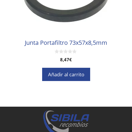
Junta Portafiltro 73x57x8,5mm
0
8,47
€
d
e
5
Añadir al carrito