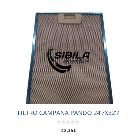
FILTRO CAMPANA PANDO 24’7X32’7
0
42,35
€
d
e