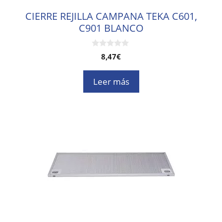
CIERRE REJILLA CAMPANA TEKA C601,
C901 BLANCO
0
8,47
€
d
e
5
Leer más