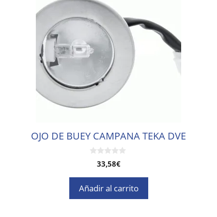
OJO DE BUEY CAMPANA TEKA DVE
0
33,58
€
d
e
5
Añadir al carrito