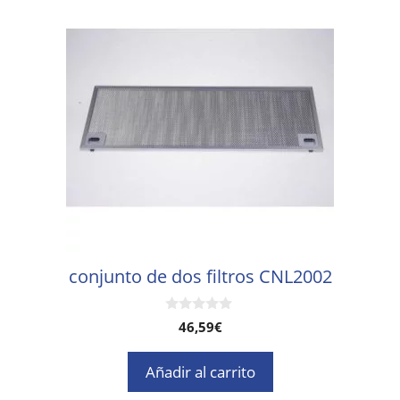
conjunto de dos filtros CNL2002
0
46,59
€
d
e
5
Añadir al carrito