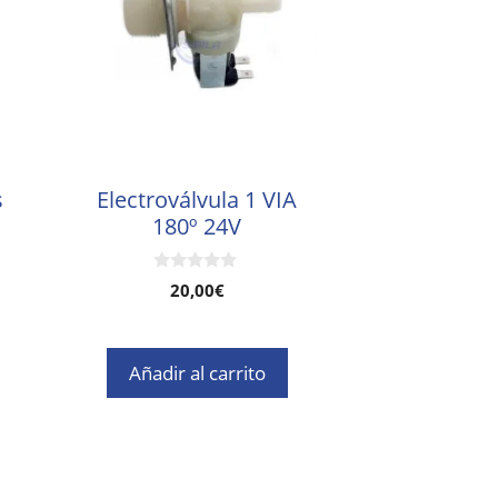
s
Electroválvula 1 VIA
180º 24V
0
20,00
€
d
e
5
Añadir al carrito