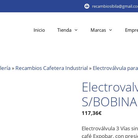
recambiosibila@gmail.c
Inicio
Tienda
Marcas
Empr
lería
»
Recambios Cafetera Industrial
»
Electroválvula par
Electroval
S/BOBINA 
117,36
€
Electroválvula 3 Vías s
café Expobar, con pres