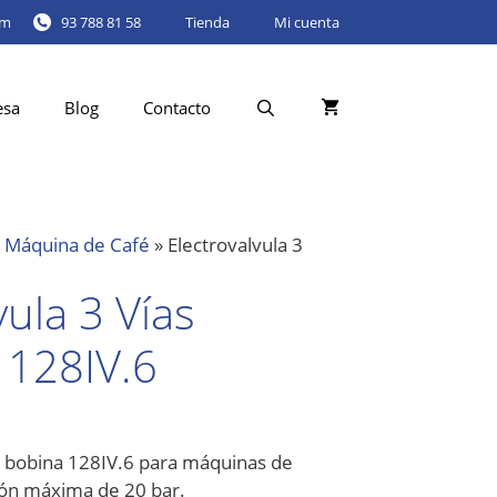
om
93 788 81 58
Tienda
Mi cuenta
esa
Blog
Contacto
a Máquina de Café
»
Electrovalvula 3
vula 3 Vías
128IV.6
in bobina 128IV.6 para máquinas de
ión máxima de 20 bar.