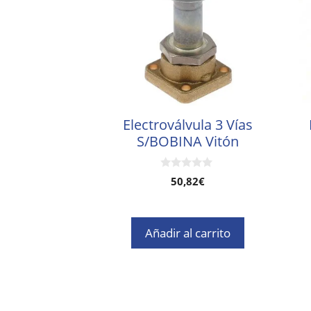
Electroválvula 3 Vías
S/BOBINA Vitón
0
50,82
€
d
e
5
Añadir al carrito