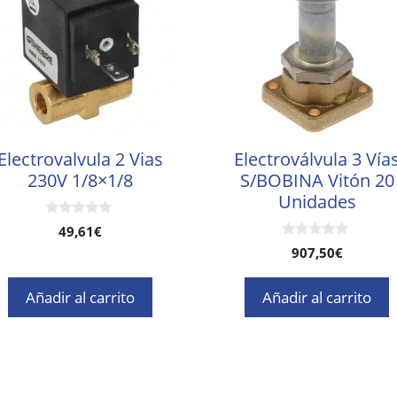
Electrovalvula 2 Vias
Electroválvula 3 Vía
230V 1/8×1/8
S/BOBINA Vitón 20
Unidades
0
49,61
€
d
0
907,50
€
e
d
5
e
5
Añadir al carrito
Añadir al carrito