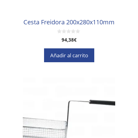
Cesta Freidora 200x280x110mm
0
94,38
€
d
e
5
Añadir al carrito