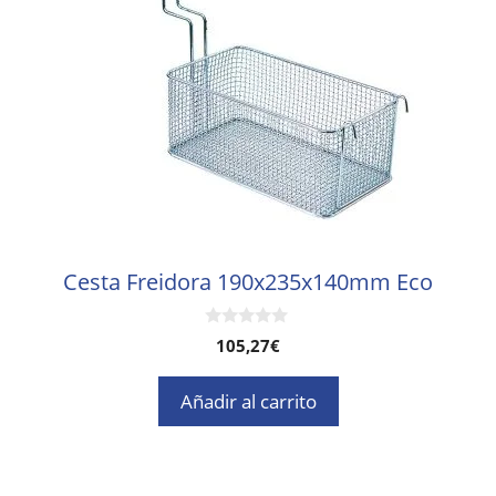
Cesta Freidora 190x235x140mm Eco
0
105,27
€
d
e
5
Añadir al carrito