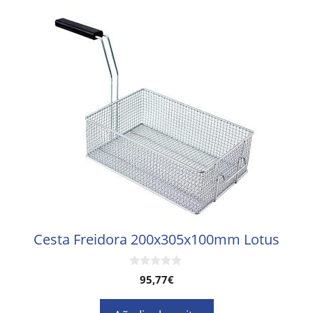
Cesta Freidora 200x305x100mm Lotus
0
95,77
€
d
e
5