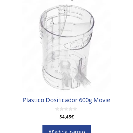
Plastico Dosificador 600g Movie
0
54,45
€
d
e
5
Añadir al carrito