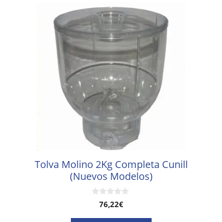
Tolva Molino 2Kg Completa Cunill
(Nuevos Modelos)
0
76,22
€
d
e
5