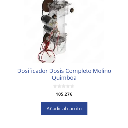
Dosificador Dosis Completo Molino
Quimboa
0
105,27
€
d
e
5
Añadir al carrito