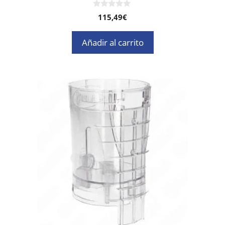
0
115,49
€
d
e
5
Añadir al carrito